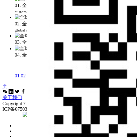
01.
全球客户的忠实伙伴
To become a loyal partner to our global
customers
02.
全球行业的行为典范
To become a noteworthy example in the
global automotive glass industry
03.
全球员工的最佳雇主
To become a trusted employer
04.
全球公众的信赖品牌
To become a world-renowned brand
01
02
03
04
05
关于我们
|
联系我们
|
法律声明
Copyright ? 2011-2026 fuyaogroup.com. All Rights Reserved | 闽
ICP备07503374号-1
闽公网安备 35018102000452号