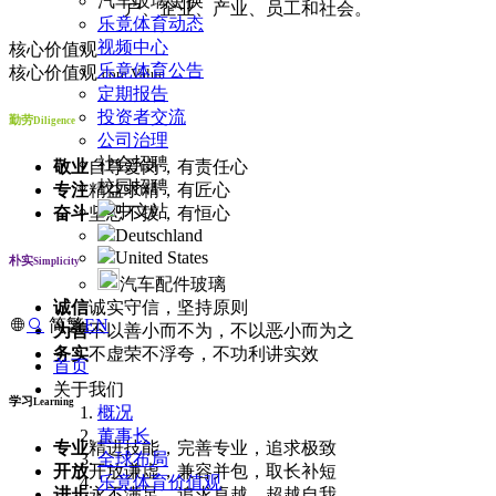
汽车玻璃更换
户、企业、产业、员工和社会。
乐竟体育动态
视频中心
核心价值观
乐竟体育公告
核心价值观
core Value
定期报告
投资者交流
勤劳
Diligence
公司治理
社会招聘
敬业
自尊爱岗，有责任心
校园招聘
专注
精益求精，有匠心
中文站
奋斗
坚忍不拔，有恒心
Deutschland
United States
朴实
Simplicity
汽车配件玻璃
诚信
诚实守信，坚持原则
简
繁
EN
为善
不以善小而不为，不以恶小而为之
务实
不虚荣不浮夸，不功利讲实效
首页
关于我们
学习
Learning
概况
董事长
专业
精进技能，完善专业，追求极致
全球布局
开放
开放谦虚，兼容并包，取长补短
乐竟体育价值观
进步
永不满足，追求卓越，超越自我